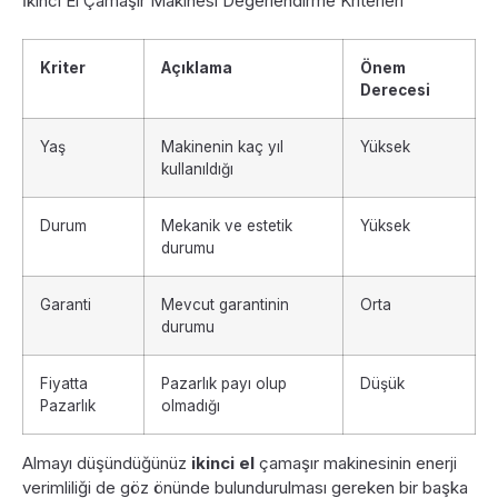
İkinci El Çamaşır Makinesi Değerlendirme Kriterleri
Kriter
Açıklama
Önem
Derecesi
Yaş
Makinenin kaç yıl
Yüksek
kullanıldığı
Durum
Mekanik ve estetik
Yüksek
durumu
Garanti
Mevcut garantinin
Orta
durumu
Fiyatta
Pazarlık payı olup
Düşük
Pazarlık
olmadığı
Almayı düşündüğünüz
ikinci el
çamaşır makinesinin enerji
verimliliği de göz önünde bulundurulması gereken bir başka