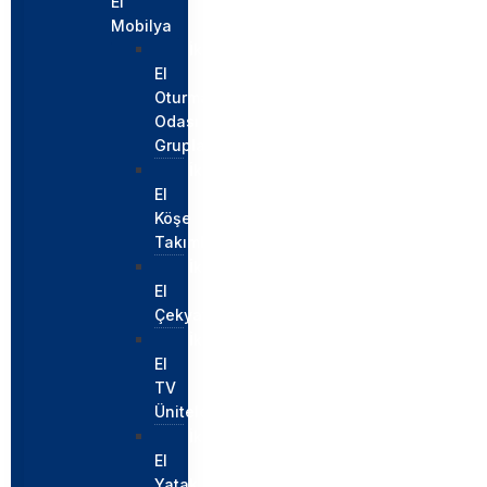
El
Mobilya
İkinci
El
Oturma
Odası
Grupları
İkinci
El
Köşe
Takımları
İkinci
El
Çekyatlar
İkinci
El
TV
Üniteleri
İkinci
El
Yatak