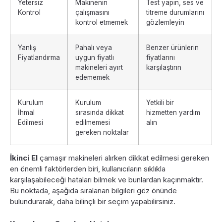
Yetersiz
Makinenin
Test yapın, ses ve
Kontrol
çalışmasını
titreme durumlarını
kontrol etmemek
gözlemleyin
Yanlış
Pahalı veya
Benzer ürünlerin
Fiyatlandırma
uygun fiyatlı
fiyatlarını
makineleri ayırt
karşılaştırın
edememek
Kurulum
Kurulum
Yetkili bir
İhmal
sırasında dikkat
hizmetten yardım
Edilmesi
edilmemesi
alın
gereken noktalar
İkinci El
çamaşır makineleri alırken dikkat edilmesi gereken
en önemli faktörlerden biri, kullanıcıların sıklıkla
karşılaşabileceği hataları bilmek ve bunlardan kaçınmaktır.
Bu noktada, aşağıda sıralanan bilgileri göz önünde
bulundurarak, daha bilinçli bir seçim yapabilirsiniz.