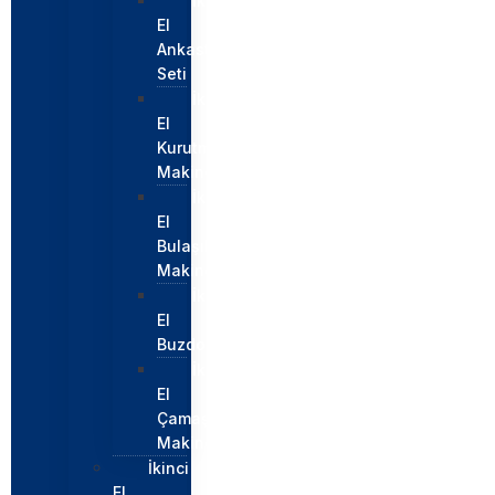
İkinci
El
Ankastre
Seti
İkinci
El
Kurutma
Makinesi
İkinci
El
Bulaşık
Makinesi
İkinci
El
Buzdolabı
İkinci
El
Çamaşır
Makinesi
İkinci
El