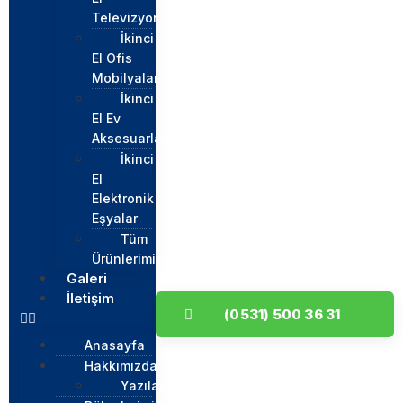
Televizyon
İkinci
El Ofis
Mobilyaları
İkinci
El Ev
Aksesuarları
İkinci
El
Elektronik
Eşyalar
Tüm
Ürünlerimiz
Galeri
İletişim
(0531) 500 36 31
Anasayfa
Hakkımızda
Yazılar