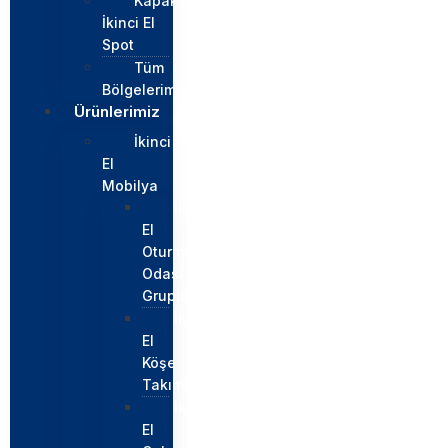
Kapaklı
İkinci El
Spot
Tüm
Bölgelerimiz
Ürünlerimiz
İkinci
El
Mobilya
İkinci
El
Oturma
Odası
Grupları
İkinci
El
Köşe
Takımları
İkinci
El