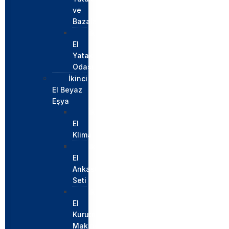
ve
Bazalar
İkinci
El
Yatak
Odası
İkinci
El Beyaz
Eşya
İkinci
El
Klima
İkinci
El
Ankastre
Seti
İkinci
El
Kurutma
Makinesi