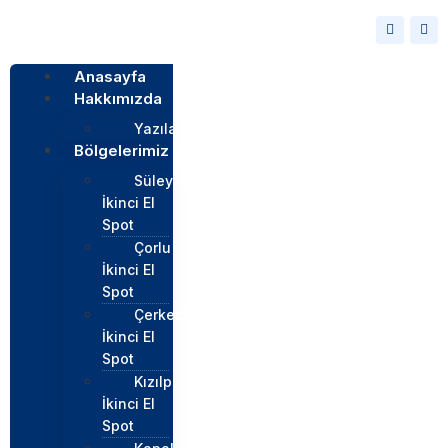
Anasayfa
Hakkımızda
Yazılar
Bölgelerimiz
Süleymapaşa
İkinci El
Spot
Çorlu
İkinci El
Spot
Çerkezköy
İkinci El
Spot
Kızılpınar
İkinci El
Spot