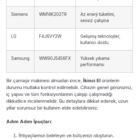
Siemens
WM14K202TR
Az enerji tüketimi,
sessiz çalışma
LG
F4J6VY2W
Gelişmiş teknolojiler,
kullanıcı dostu
Samsung
WW90J5456FX
Yüksek yıkama
performansı
Bir çamaşır makinesi almadan önce,
İkinci El
ürünlerin
durumu mutlaka kontrol edilmelidir. Cihazın genel görünümü,
iç yapısı ve tüm fonksiyonlarının çalışıp çalışmadığı
dikkatlice incelenmelidir. Bu detaylara dikkat ederek, uzun
yıllar sorunsuz bir kullanım elde edebilirsiniz.
Adım Adım İpuçları
:
İhtiyaçlarınızı belirleyin ve bütçenizi oluşturun.