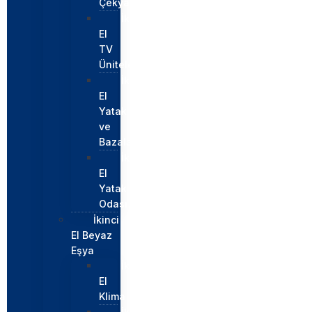
Çekyatlar
İkinci
El
TV
Üniteleri
İkinci
El
Yatak
ve
Bazalar
İkinci
El
Yatak
Odası
İkinci
El Beyaz
Eşya
İkinci
El
Klima