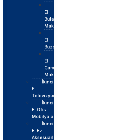
İkinci
El
Bulaşık
Makinesi
İkinci
El
Buzdolabı
İkinci
El
Çamaşır
Makinesi
İkinci
El
Televizyon
İkinci
El Ofis
Mobilyaları
İkinci
El Ev
Aksesuarları