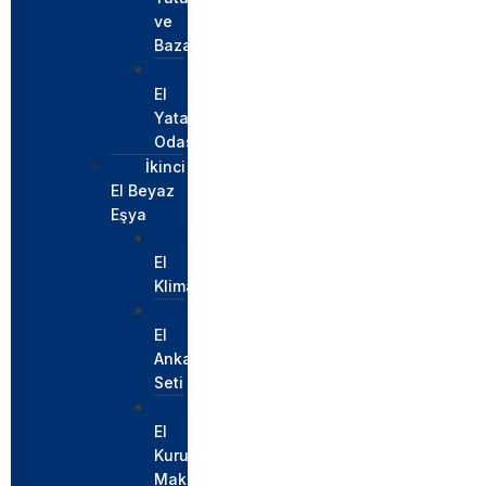
ve
Bazalar
İkinci
El
Yatak
Odası
İkinci
El Beyaz
Eşya
İkinci
El
Klima
İkinci
El
Ankastre
Seti
İkinci
El
Kurutma
Makinesi