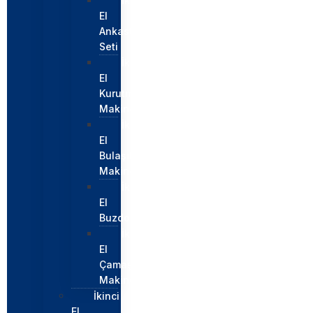
İkinci
El
Ankastre
Seti
İkinci
El
Kurutma
Makinesi
İkinci
El
Bulaşık
Makinesi
İkinci
El
Buzdolabı
İkinci
El
Çamaşır
Makinesi
İkinci
El