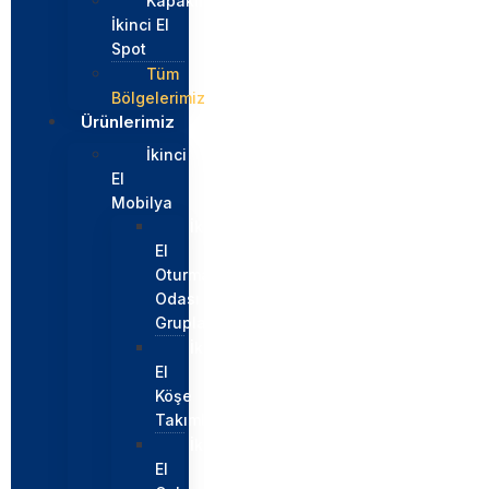
Kapaklı
İkinci El
Spot
Tüm
Bölgelerimiz
Ürünlerimiz
İkinci
El
Mobilya
İkinci
El
Oturma
Odası
Grupları
İkinci
El
Köşe
Takımları
İkinci
El