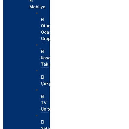
El
Mobilya
İkinci
El
Oturma
Odası
Grupları
İkinci
El
Köşe
Takımları
İkinci
El
Çekyatlar
İkinci
El
TV
Üniteleri
İkinci
El
Yatak