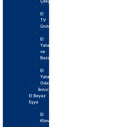
Çekyatlar
İkinci
El
TV
Üniteleri
İkinci
El
Yatak
ve
Bazalar
İkinci
El
Yatak
Odası
İkinci
El Beyaz
Eşya
İkinci
El
Klima