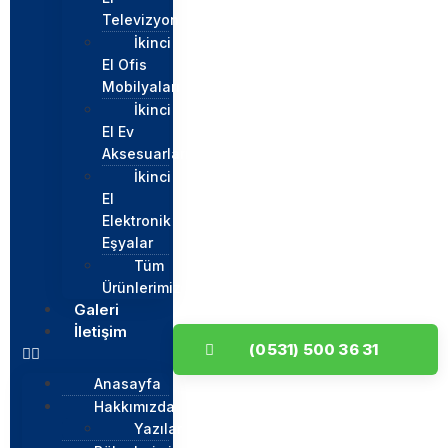
Televizyon
İkinci
El Ofis
Mobilyaları
İkinci
El Ev
Aksesuarları
İkinci
El
Elektronik
Eşyalar
Tüm
Ürünlerimiz
Galeri
İletişim
(0531) 500 36 31
Anasayfa
Hakkımızda
Yazılar