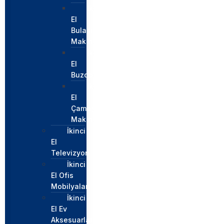
İkinci
El
Bulaşık
Makinesi
İkinci
El
Buzdolabı
İkinci
El
Çamaşır
Makinesi
İkinci
El
Televizyon
İkinci
El Ofis
Mobilyaları
İkinci
El Ev
Aksesuarları