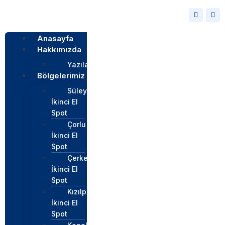
Anasayfa
Hakkımızda
Yazılar
Bölgelerimiz
Süleymapaşa
İkinci El
Spot
Çorlu
İkinci El
Spot
Çerkezköy
İkinci El
Spot
Kızılpınar
İkinci El
Spot