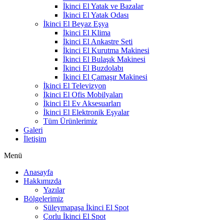
İkinci El Yatak ve Bazalar
İkinci El Yatak Odası
İkinci El Beyaz Eşya
İkinci El Klima
İkinci El Ankastre Seti
İkinci El Kurutma Makinesi
İkinci El Bulaşık Makinesi
İkinci El Buzdolabı
İkinci El Çamaşır Makinesi
İkinci El Televizyon
İkinci El Ofis Mobilyaları
İkinci El Ev Aksesuarları
İkinci El Elektronik Eşyalar
Tüm Ürünlerimiz
Galeri
İletişim
Menü
Anasayfa
Hakkımızda
Yazılar
Bölgelerimiz
Süleymapaşa İkinci El Spot
Çorlu İkinci El Spot