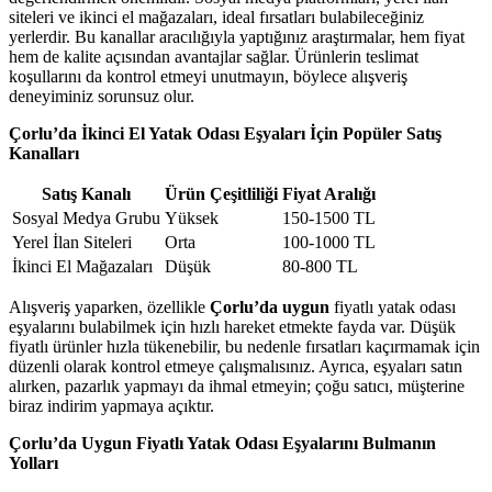
siteleri ve ikinci el mağazaları, ideal fırsatları bulabileceğiniz
yerlerdir. Bu kanallar aracılığıyla yaptığınız araştırmalar, hem fiyat
hem de kalite açısından avantajlar sağlar. Ürünlerin teslimat
koşullarını da kontrol etmeyi unutmayın, böylece alışveriş
deneyiminiz sorunsuz olur.
Çorlu’da İkinci El Yatak Odası Eşyaları İçin Popüler Satış
Kanalları
Satış Kanalı
Ürün Çeşitliliği
Fiyat Aralığı
Sosyal Medya Grubu
Yüksek
150-1500 TL
Yerel İlan Siteleri
Orta
100-1000 TL
İkinci El Mağazaları
Düşük
80-800 TL
Alışveriş yaparken, özellikle
Çorlu’da uygun
fiyatlı yatak odası
eşyalarını bulabilmek için hızlı hareket etmekte fayda var. Düşük
fiyatlı ürünler hızla tükenebilir, bu nedenle fırsatları kaçırmamak için
düzenli olarak kontrol etmeye çalışmalısınız. Ayrıca, eşyaları satın
alırken, pazarlık yapmayı da ihmal etmeyin; çoğu satıcı, müşterine
biraz indirim yapmaya açıktır.
Çorlu’da Uygun Fiyatlı Yatak Odası Eşyalarını Bulmanın
Yolları