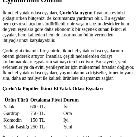
İkinci el yatak odası eşyaları,
Çorlu’da uygun
fiyatlarla evinizi
şıklaştırırken bütçenizi de korumanıza yardımcı olur. Bu eşyalar,
hem çevresel açıdan sürdürülebilir bir yaşam tarzını destekler hem
de yeni eşyalara göre daha ekonomik bir seçenek sunar. İkinci el
eşyalar, hem kaliteden hem de tasarımdan ödün vermeden
ihtiyaçlarınızı karşılayabilir.
Çorlu gibi dinamik bir şehirde, ikinci el yatak odası eşyalarının
önemi giderek artıyor. İnsanlar, çeşitli nedenlerden dolayı
kullanmadıkları eşyalarını satmayı tercih ediyor. Bu sayede, yeni
evlenenler ya da evini yenileyenler için mükemmel fırsatlar doğuyor.
İkinci el yatak odası eşyaları, yaşam alanınızı kişiselleştirmenin yanı
sıra, daha az maliyet ile kaliteli ürünlere ulaşmanızı sağlar.
Çorlu’da Popüler İkinci El Yatak Odası Eşyaları
Ürün Türü
Ortalama Fiyat
Durum
Yatak
600 TL
İyi
Gardrop
750 TL
Orta
Komodin
150 TL
İyi
Yatak Başlığı
250 TL
Yeni