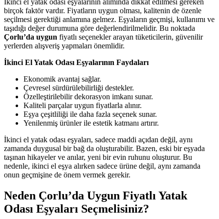
İkinci el yatak odası eşyalarının alımında dikkat edilmesi gereken
birçok faktör vardır. Fiyatların uygun olması, kalitenin de özenle
seçilmesi gerektiği anlamına gelmez. Eşyaların geçmişi, kullanımı ve
taşıdığı değer durumuna göre değerlendirilmelidir. Bu noktada
Çorlu’da uygun
fiyatlı seçenekler arayan tüketicilerin, güvenilir
yerlerden alışveriş yapmaları önemlidir.
İkinci El Yatak Odası Eşyalarının Faydaları
Ekonomik avantaj sağlar.
Çevresel sürdürülebilirliği destekler.
Özelleştirilebilir dekorasyon imkanı sunar.
Kaliteli parçalar uygun fiyatlarla alınır.
Eşya çeşitliliği ile daha fazla seçenek sunar.
Yenilenmiş ürünler ile estetik katmanı artırır.
İkinci el yatak odası eşyaları, sadece maddi açıdan değil, aynı
zamanda duygusal bir bağ da oluşturabilir. Bazen, eski bir eşyada
taşınan hikayeler ve anılar, yeni bir evin ruhunu oluşturur. Bu
nedenle, ikinci el eşya alırken sadece ürüne değil, aynı zamanda
onun geçmişine de önem vermek gerekir.
Neden Çorlu’da Uygun Fiyatlı Yatak
Odası Eşyaları Seçmelisiniz?