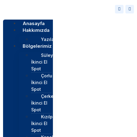
Anasayfa
Hakkımızda
Yazılar
Bölgelerimiz
Süleymapaşa
İkinci El
Spot
Çorlu
İkinci El
Spot
Çerkezköy
İkinci El
Spot
Kızılpınar
İkinci El
Spot