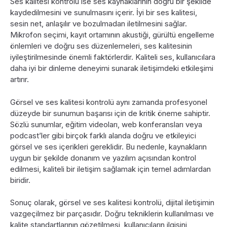
Ses kalitesi kontrolü ise ses kaynaklarının doğru bir şekilde
kaydedilmesini ve sunulmasını içerir. İyi bir ses kalitesi,
sesin net, anlaşılır ve bozulmadan iletilmesini sağlar.
Mikrofon seçimi, kayıt ortamının akustiği, gürültü engelleme
önlemleri ve doğru ses düzenlemeleri, ses kalitesinin
iyileştirilmesinde önemli faktörlerdir. Kaliteli ses, kullanıcılara
daha iyi bir dinleme deneyimi sunarak iletişimdeki etkileşimi
artırır.
Görsel ve ses kalitesi kontrolü aynı zamanda profesyonel
düzeyde bir sunumun başarısı için de kritik öneme sahiptir.
Sözlü sunumlar, eğitim videoları, web konferansları veya
podcast’ler gibi birçok farklı alanda doğru ve etkileyici
görsel ve ses içerikleri gereklidir. Bu nedenle, kaynakların
uygun bir şekilde donanım ve yazılım açısından kontrol
edilmesi, kaliteli bir iletişim sağlamak için temel adımlardan
biridir.
Sonuç olarak, görsel ve ses kalitesi kontrolü, dijital iletişimin
vazgeçilmez bir parçasıdır. Doğru tekniklerin kullanılması ve
kalite standartlarının gözetilmesi, kullanıcıların ilgisini