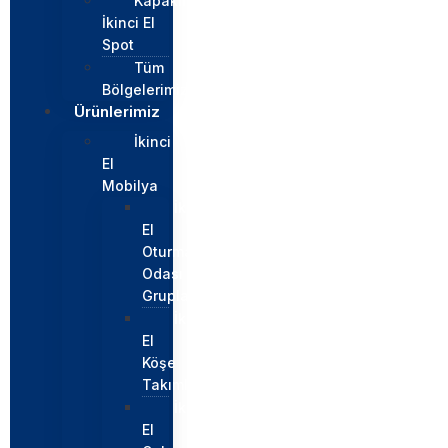
Kapaklı
İkinci El
Spot
Tüm
Bölgelerimiz
Ürünlerimiz
İkinci
El
Mobilya
İkinci
El
Oturma
Odası
Grupları
İkinci
El
Köşe
Takımları
İkinci
El