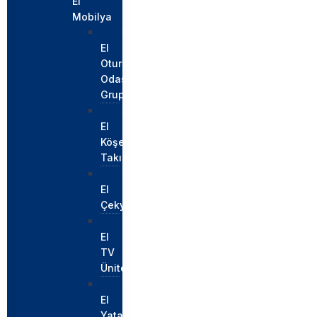
El
Mobilya
İkinci
El
Oturma
Odası
Grupları
İkinci
El
Köşe
Takımları
İkinci
El
Çekyatlar
İkinci
El
TV
Üniteleri
İkinci
El
Yatak