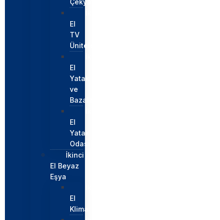
Çekyatlar
İkinci
El
TV
Üniteleri
İkinci
El
Yatak
ve
Bazalar
İkinci
El
Yatak
Odası
İkinci
El Beyaz
Eşya
İkinci
El
Klima