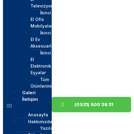
Televizyon
İkinci
El Ofis
Mobilyaları
İkinci
El Ev
Aksesuarları
İkinci
El
Elektronik
Eşyalar
Tüm
Ürünlerimiz
Galeri
İletişim
(0531) 500 36 31
Anasayfa
Hakkımızda
Yazılar