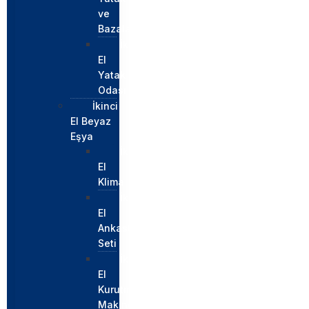
ve
Bazalar
İkinci
El
Yatak
Odası
İkinci
El Beyaz
Eşya
İkinci
El
Klima
İkinci
El
Ankastre
Seti
İkinci
El
Kurutma
Makinesi