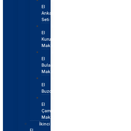
İkinci
El
Ankastre
Seti
İkinci
El
Kurutma
Makinesi
İkinci
El
Bulaşık
Makinesi
İkinci
El
Buzdolabı
İkinci
El
Çamaşır
Makinesi
İkinci
El