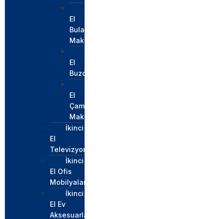
İkinci
El
Bulaşık
Makinesi
İkinci
El
Buzdolabı
İkinci
El
Çamaşır
Makinesi
İkinci
El
Televizyon
İkinci
El Ofis
Mobilyaları
İkinci
El Ev
Aksesuarları